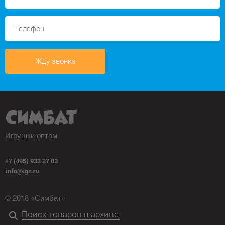
Жду звонка
Игрушки оптом
+7 (495) 933 27 02
info@igr.ru
© 2018 «Симбат»