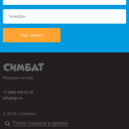
Жду звонка
Игрушки оптом
+7 (495) 933 27 02
info@igr.ru
© 2018 «Симбат»