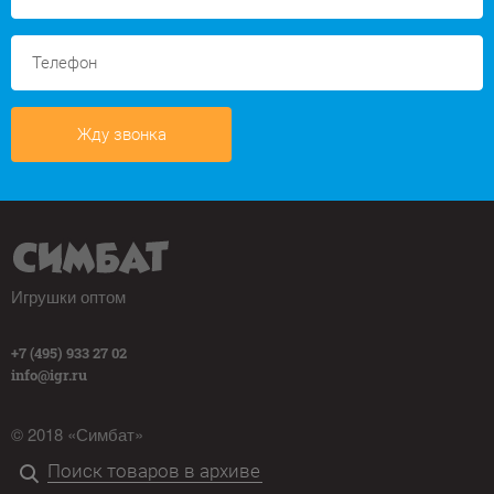
Жду звонка
Игрушки оптом
+7 (495) 933 27 02
info@igr.ru
© 2018 «Симбат»