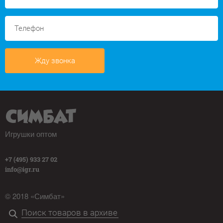
Жду звонка
Игрушки оптом
+7 (495) 933 27 02
info@igr.ru
© 2018 «Симбат»