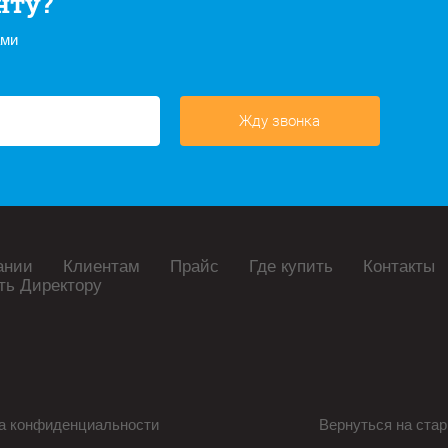
нту?
ами
Жду звонка
ании
Клиентам
Прайс
Где купить
Контакты
ть Директору
а конфиденциальности
Вернуться на стар