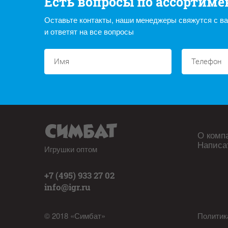
Есть вопросы по ассортиме
Оставьте контакты, наши менеджеры свяжутся с в
и ответят на все вопросы
О комп
Написа
Игрушки оптом
+7 (495) 933 27 02
info@igr.ru
© 2018 «Симбат»
Политик