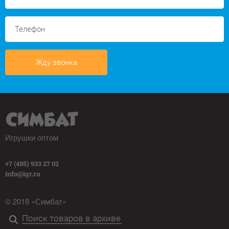
Жду звонка
Игрушки оптом
+7 (495) 933 27 02
info@igr.ru
© 2018 «Симбат»