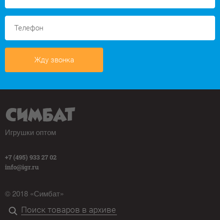
Жду звонка
Игрушки оптом
+7 (495) 933 27 02
info@igr.ru
© 2018 «Симбат»