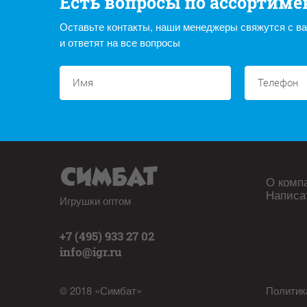
Есть вопросы по ассортиме
Оставьте контакты, наши менеджеры свяжутся с в
и ответят на все вопросы
О комп
Написа
Игрушки оптом
+7 (495) 933 27 02
info@igr.ru
© 2018 «Симбат»
Политик