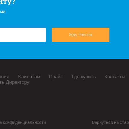
нту?
ами
Жду звонка
ании
Клиентам
Прайс
Где купить
Контакты
ть Директору
а конфиденциальности
Вернуться на стар