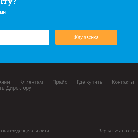
нту?
ами
Жду звонка
ании
Клиентам
Прайс
Где купить
Контакты
ть Директору
а конфиденциальности
Вернуться на стар