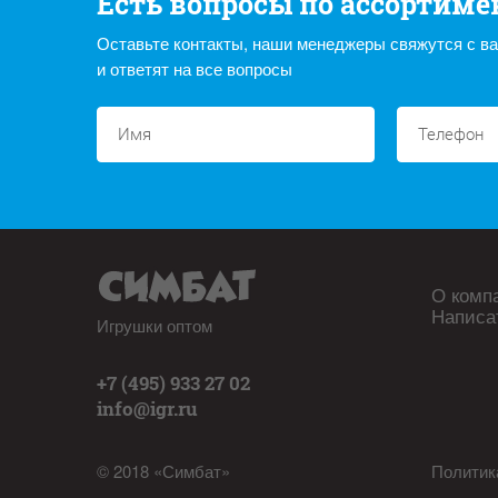
Есть вопросы по ассортиме
Оставьте контакты, наши менеджеры свяжутся с в
и ответят на все вопросы
О комп
Написа
Игрушки оптом
+7 (495) 933 27 02
info@igr.ru
© 2018 «Симбат»
Политик