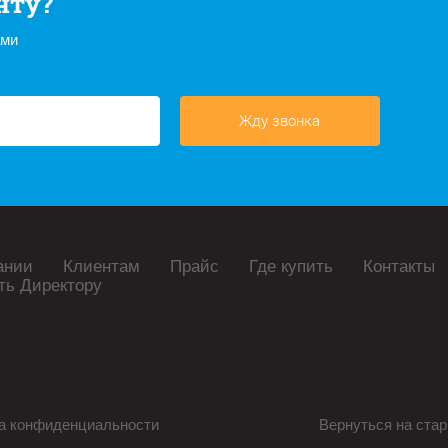
нту?
ами
Жду звонка
ании
Клиентам
Прайс
Где купить
Контакты
ть Директору
а конфиденциальности
Вернуться на стар