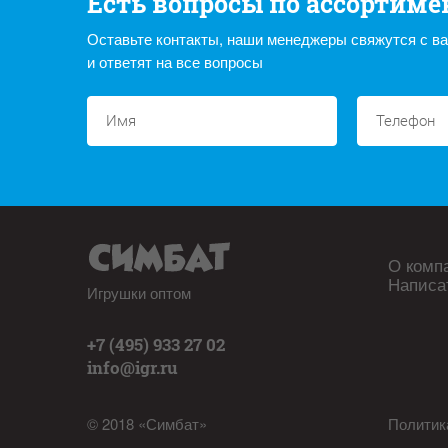
Есть вопросы по ассортиме
Оставьте контакты, наши менеджеры свяжутся с в
и ответят на все вопросы
О комп
Написа
Игрушки оптом
+7 (495) 933 27 02
info@igr.ru
© 2018 «Симбат»
Политик