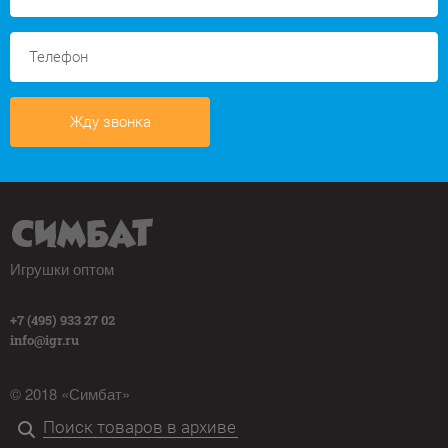
Жду звонка
Игрушки оптом
+7 (495) 933 27 02
info@igr.ru
© 2018 «Симбат»