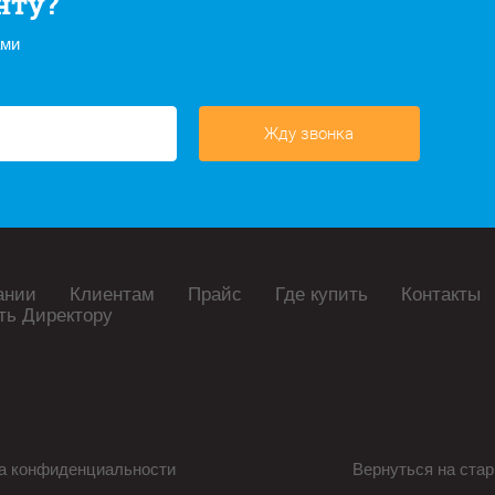
нту?
ами
Жду звонка
ании
Клиентам
Прайс
Где купить
Контакты
ть Директору
а конфиденциальности
Вернуться на стар