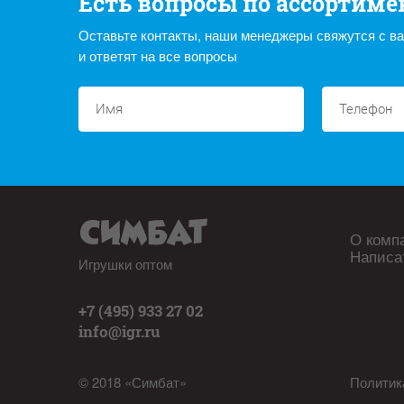
Есть вопросы по ассортиме
Оставьте контакты, наши менеджеры свяжутся с в
и ответят на все вопросы
О комп
Написа
Игрушки оптом
+7 (495) 933 27 02
info@igr.ru
© 2018 «Симбат»
Политик