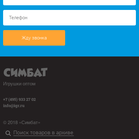
Жду звонка
Игрушки оптом
+7 (495) 933 27 02
info@igr.ru
© 2018 «Симбат»