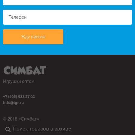
Жду звонка
Игрушки оптом
+7 (495) 933 27 02
info@igr.ru
© 2018 «Симбат»