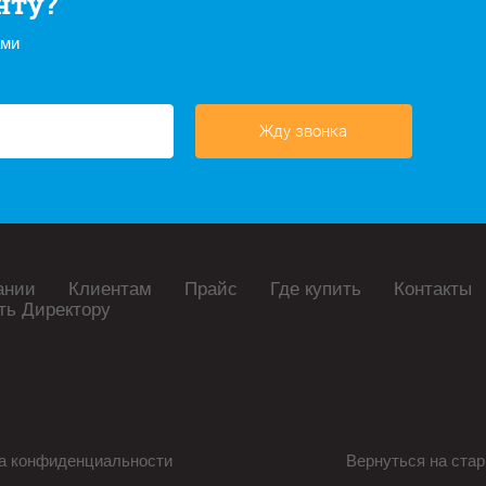
нту?
ами
Жду звонка
ании
Клиентам
Прайс
Где купить
Контакты
ть Директору
а конфиденциальности
Вернуться на стар