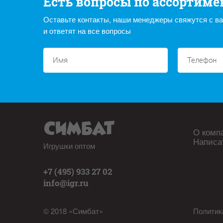
Есть вопросы по ассортиме
Оставьте контакты, наши менеджеры свяжутся с в
и ответят на все вопросы
О комп
Написа
Игрушки оптом
+7 (495) 933 27 02
info@igr.ru
© 2018 «Симбат»
Политик