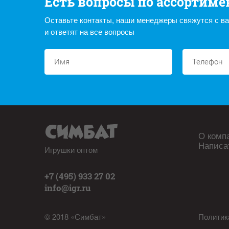
Есть вопросы по ассортиме
Оставьте контакты, наши менеджеры свяжутся с в
и ответят на все вопросы
О комп
Написа
Игрушки оптом
+7 (495) 933 27 02
info@igr.ru
© 2018 «Симбат»
Политик