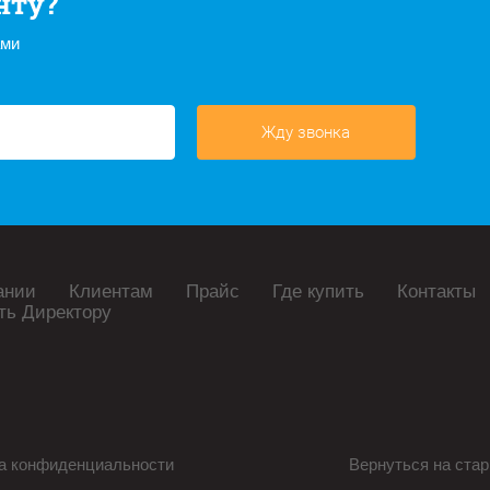
нту?
ами
Жду звонка
ании
Клиентам
Прайс
Где купить
Контакты
ть Директору
а конфиденциальности
Вернуться на стар