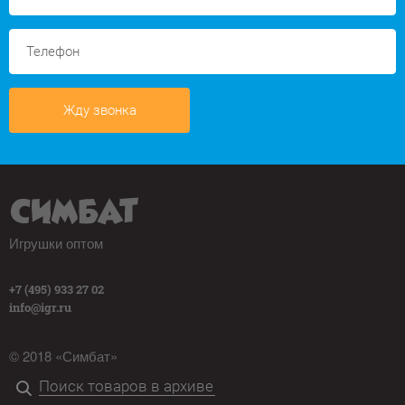
Жду звонка
Игрушки оптом
+7 (495) 933 27 02
info@igr.ru
© 2018 «Симбат»