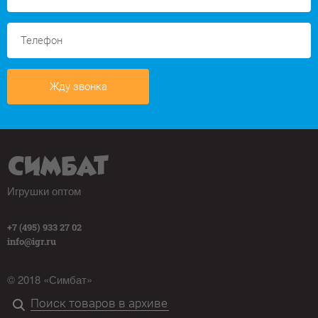
Жду звонка
Игрушки оптом
+7 (495) 933 27 02
info@igr.ru
© 2018 «Симбат»