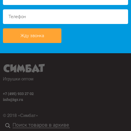
Жду звонка
Игрушки оптом
+7 (495) 933 27 02
info@igr.ru
© 2018 «Симбат»