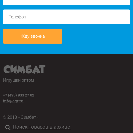
Жду звонка
Игрушки оптом
+7 (495) 933 27 02
info@igr.ru
© 2018 «Симбат»