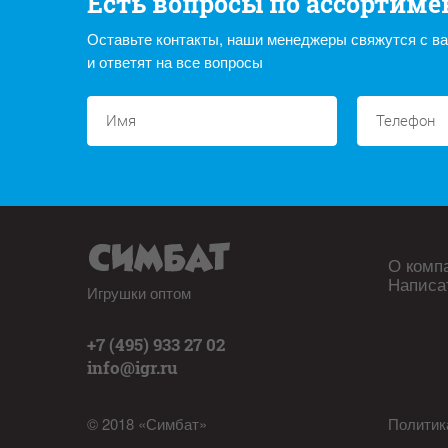
Есть вопросы по ассортиме
Оставьте контакты, наши менеджеры свяжутся с в
и ответят на все вопросы
О комп
Написа
Игрушки оптом
+7 (495) 933 27 02
info@igr.ru
© 2018 «Симбат»
Политик