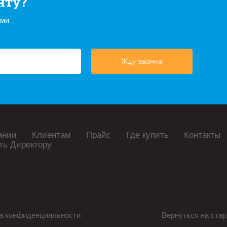
нту?
ами
Жду звонка
ании
Клиентам
Прайс
Где купить
Контакты
ть Директору
а конфиденциальности
Вернуться на стар