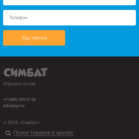
Жду звонка
Игрушки оптом
+7 (495) 933 27 02
info@igr.ru
© 2018 «Симбат»