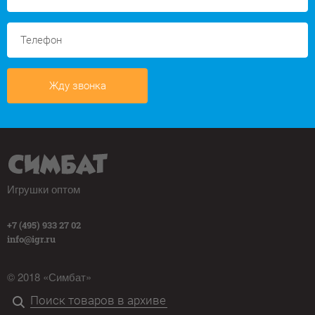
Жду звонка
Игрушки оптом
+7 (495) 933 27 02
info@igr.ru
© 2018 «Симбат»