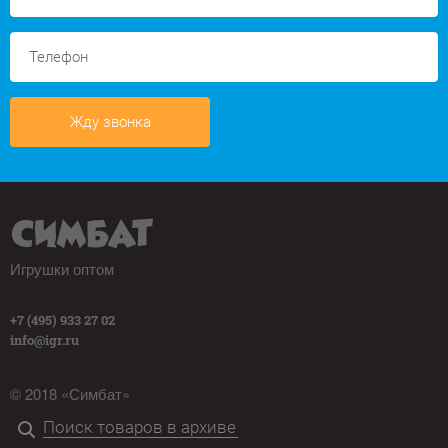
Жду звонка
Игрушки оптом
+7 (495) 933 27 02
info@igr.ru
© 2018 «Симбат»