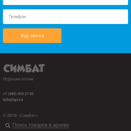
Жду звонка
Игрушки оптом
+7 (495) 933 27 02
info@igr.ru
© 2018 «Симбат»