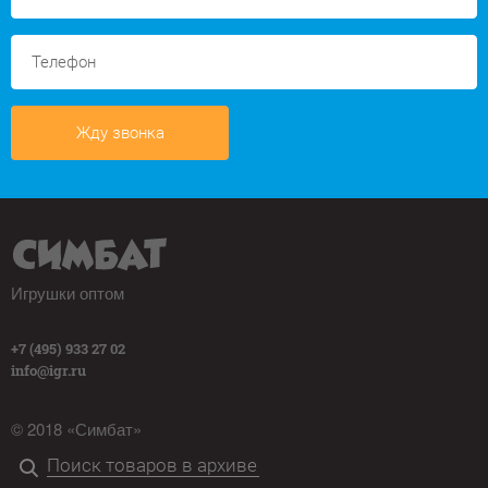
Жду звонка
Игрушки оптом
+7 (495) 933 27 02
info@igr.ru
© 2018 «Симбат»