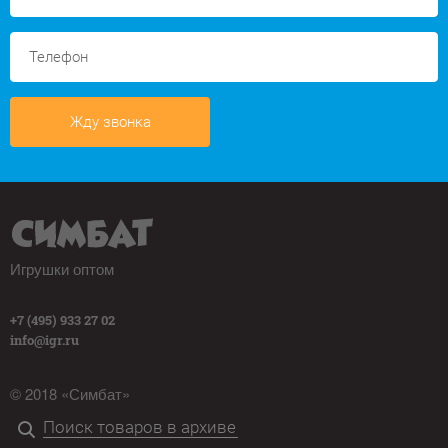
Жду звонка
Игрушки оптом
+7 (495) 933 27 02
info@igr.ru
© 2018 «Симбат»