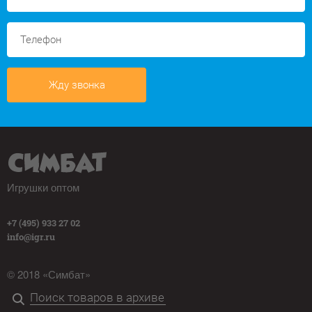
Жду звонка
Игрушки оптом
+7 (495) 933 27 02
info@igr.ru
© 2018 «Симбат»