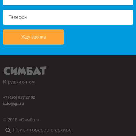
Жду звонка
Игрушки оптом
+7 (495) 933 27 02
info@igr.ru
© 2018 «Симбат»