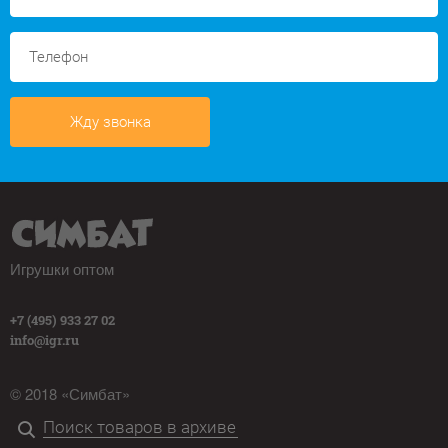
Жду звонка
Игрушки оптом
+7 (495) 933 27 02
info@igr.ru
© 2018 «Симбат»