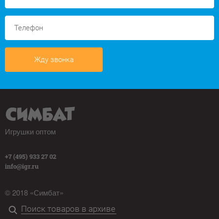
Жду звонка
Игрушки оптом
+7 (495) 933 27 02
info@igr.ru
© 2018 «Симбат»