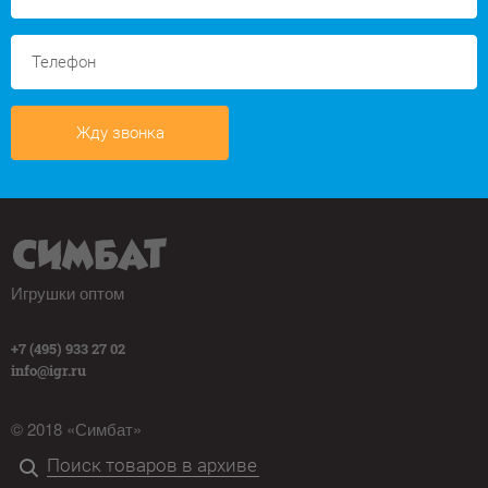
Жду звонка
Игрушки оптом
+7 (495) 933 27 02
info@igr.ru
© 2018 «Симбат»