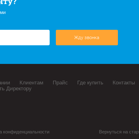
нту?
ами
Жду звонка
ании
Клиентам
Прайс
Где купить
Контакты
ть Директору
а конфиденциальности
Вернуться на стар