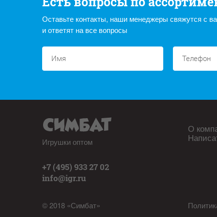
Есть вопросы по ассортиме
Оставьте контакты, наши менеджеры свяжутся с в
и ответят на все вопросы
О комп
Написа
Игрушки оптом
+7 (495) 933 27 02
info@igr.ru
© 2018 «Симбат»
Политик