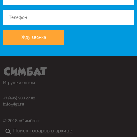
Жду звонка
Игрушки оптом
+7 (495) 933 27 02
info@igr.ru
© 2018 «Симбат»