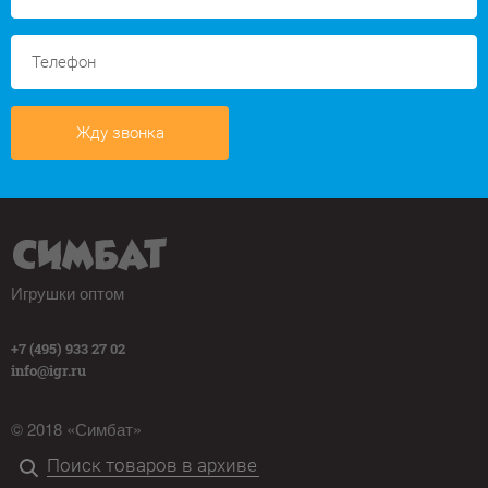
Жду звонка
Игрушки оптом
+7 (495) 933 27 02
info@igr.ru
© 2018 «Симбат»