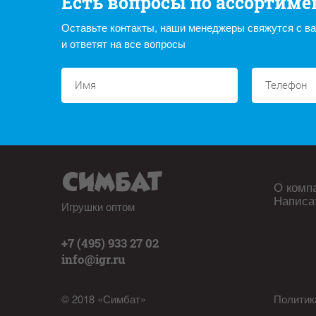
Есть вопросы по ассортиме
Оставьте контакты, наши менеджеры свяжутся с в
и ответят на все вопросы
О комп
Написа
Игрушки оптом
+7 (495) 933 27 02
info@igr.ru
© 2018 «Симбат»
Политик