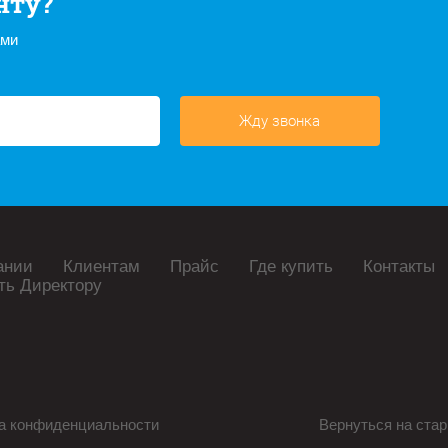
нту?
ами
Жду звонка
ании
Клиентам
Прайс
Где купить
Контакты
ть Директору
а конфиденциальности
Вернуться на стар