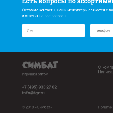
Есть вопросы по ассортиме
Оставьте контакты, наши менеджеры свяжутся с в
и ответят на все вопросы
О комп
Написа
Игрушки оптом
+7 (495) 933 27 02
info@igr.ru
© 2018 «Симбат»
Политик