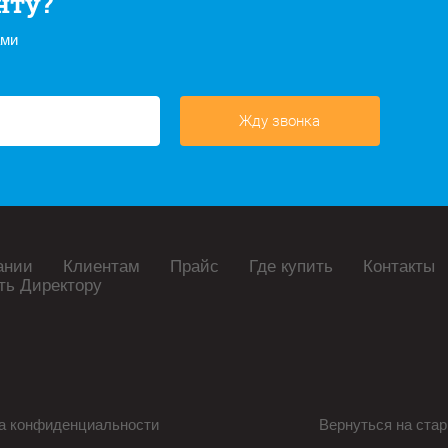
нту?
ами
Жду звонка
ании
Клиентам
Прайс
Где купить
Контакты
ть Директору
а конфиденциальности
Вернуться на стар