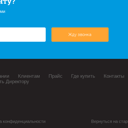
нту?
ами
Жду звонка
ании
Клиентам
Прайс
Где купить
Контакты
ть Директору
а конфиденциальности
Вернуться на стар