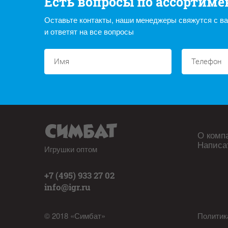
Есть вопросы по ассортиме
Оставьте контакты, наши менеджеры свяжутся с в
и ответят на все вопросы
О комп
Написа
Игрушки оптом
+7 (495) 933 27 02
info@igr.ru
© 2018 «Симбат»
Политик