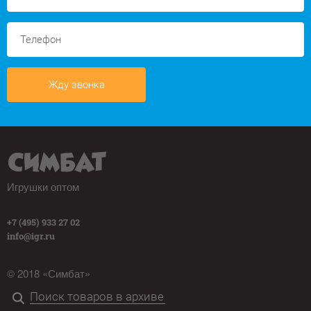
Жду звонка
Игрушки оптом
+7 (495) 933 27 02
info@igr.ru
© 2018 «Симбат»