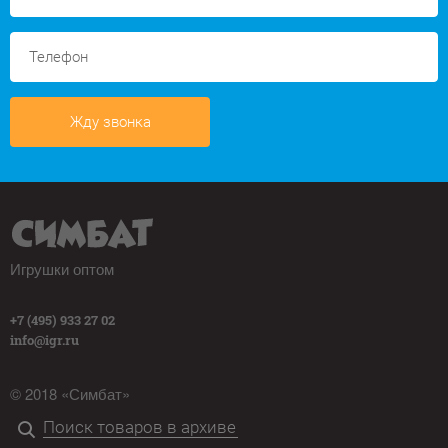
Жду звонка
Игрушки оптом
+7 (495) 933 27 02
info@igr.ru
© 2018 «Симбат»