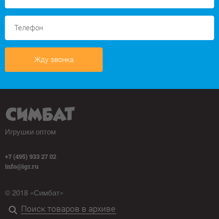
Жду звонка
Игрушки оптом
+7 (495) 933 27 02
info@igr.ru
© 2018 «Симбат»