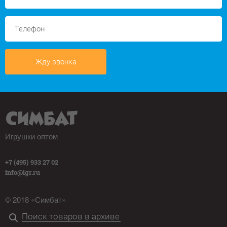
Жду звонка
Игрушки оптом
+7 (495) 933 27 02
info@igr.ru
© 2018 «Симбат»