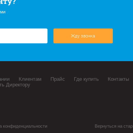
нту?
ами
Жду звонка
ании
Клиентам
Прайс
Где купить
Контакты
ть Директору
а конфиденциальности
Вернуться на стар