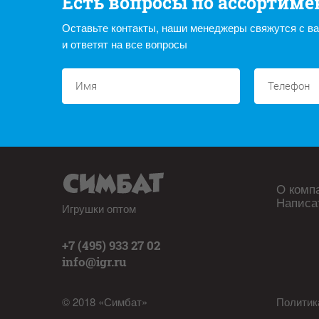
Есть вопросы по ассортиме
Оставьте контакты, наши менеджеры свяжутся с в
и ответят на все вопросы
О комп
Написа
Игрушки оптом
+7 (495) 933 27 02
info@igr.ru
© 2018 «Симбат»
Политик