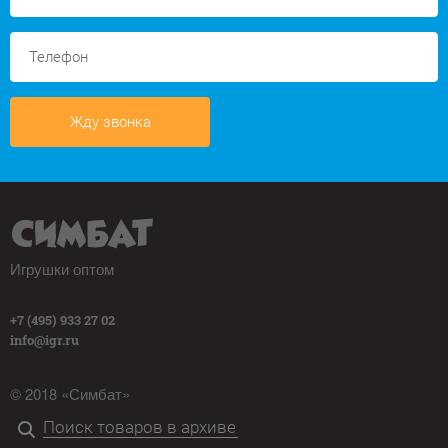
Жду звонка
Игрушки оптом
+7 (495) 933 27 02
info@igr.ru
© 2018 «Симбат»