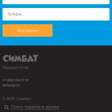
Жду звонка
Игрушки оптом
+7 (495) 933 27 02
info@igr.ru
© 2018 «Симбат»