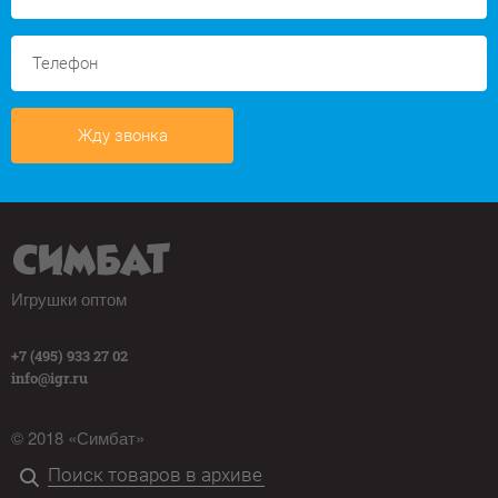
Жду звонка
Игрушки оптом
+7 (495) 933 27 02
info@igr.ru
© 2018 «Симбат»