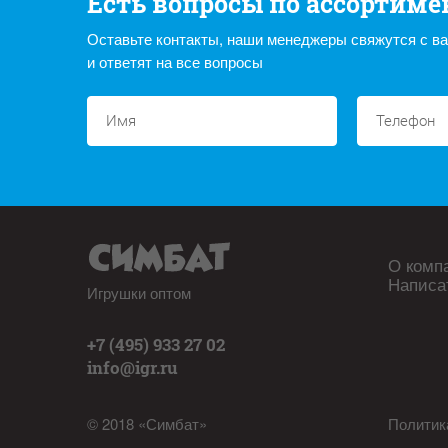
Есть вопросы по ассортиме
Оставьте контакты, наши менеджеры свяжутся с в
и ответят на все вопросы
О комп
Написа
Игрушки оптом
+7 (495) 933 27 02
info@igr.ru
© 2018 «Симбат»
Политик