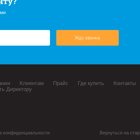
нту?
ами
Жду звонка
ании
Клиентам
Прайс
Где купить
Контакты
ть Директору
а конфиденциальности
Вернуться на стар