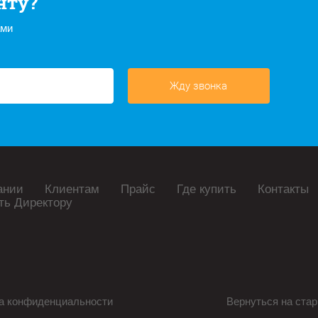
нту?
ами
Жду звонка
ании
Клиентам
Прайс
Где купить
Контакты
ть Директору
а конфиденциальности
Вернуться на стар