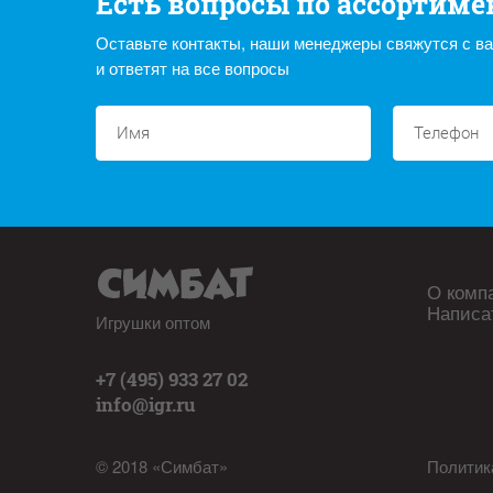
Есть вопросы по ассортиме
Оставьте контакты, наши менеджеры свяжутся с в
и ответят на все вопросы
О комп
Написа
Игрушки оптом
+7 (495) 933 27 02
info@igr.ru
© 2018 «Симбат»
Политик