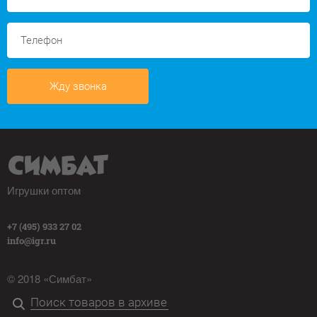
Жду звонка
Игрушки оптом
+7 (495) 933 27 02
info@igr.ru
© 2018 «Симбат»