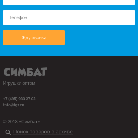
Жду звонка
Игрушки оптом
+7 (495) 933 27 02
info@igr.ru
© 2018 «Симбат»